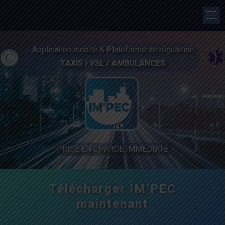
Application mobile & Plateforme de régulation
TAXIS / VSL / AMBULANCES
PRISE EN CHARGE IMMÉDIATE
Télécharger IM’PEC
Télécharger IM’PEC
maintenant
maintenant
N'hésitez pas à télécharger notre