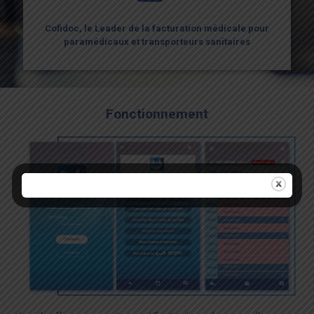
Consulter le planning des courses à venir sur son
agenda synchronisable avec Google Agenda
Cofidoc, le Leader de la facturation médicale pour
paramédicaux et transporteurs sanitaires
Fonctionnement :
Fonctionnement
Cofidoc, le Leader de la facturation médicale pour
paramédicaux et transporteurs sanitaires
Les chauffeurs recevront une notification lorsqu’une
nouvelle course sera mise sur l’application même si la
course est urgente avec départ dans moins d’une heure.