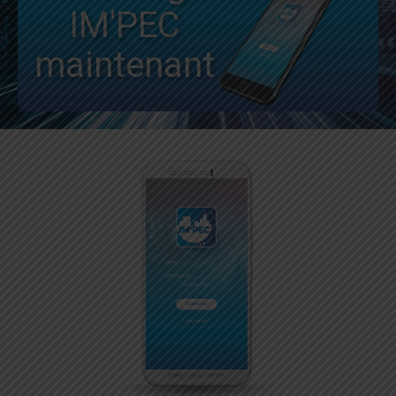
IM'PEC
maintenant
Meilleure gestion de vos
clients,
gain de temps...
Application mobile
Télécharger IM'PEC
Cette application est destinée aux chauffeurs de taxi/VSL et
maintenant
ambulance. Les chauffeurs pourront proposer des courses si ils
ne peuvent pas les assurer en temps et en heures.
Ils pourront aussi accepter des courses que d'autres chauffeurs
auront émis dans le réseau IM'PEC. Les chauffeurs ne recevront
que les propositions de courses adaptées à leur véhicules et
dans leur secteur de rayonnement.
Le plus de l'application étant une gestion de tous les plannings
via l'Agenda IMPEC avec des calendriers dynamiques aussi bien
pour les courses proposées que acceptées.