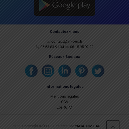
Contactez-nous
contact@im-pec.fr
06 63 83 91 34
ou
06 15 95 92 22
Réseaux Sociaux
Informations légales
Mentions légales
CGV
Loi RGPD
2020 Copyright IM'PEC - Site créé par
YANACOM SARL