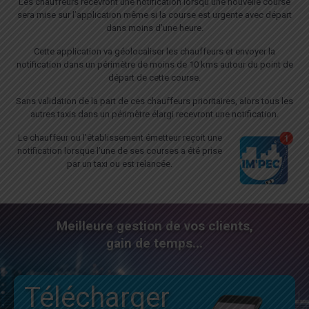
Les chauffeurs recevront une notification lorsqu’une nouvelle course
Cette application va géolocaliser les chauffeurs et envoyer
sera mise sur l’application même si la course est urgente avec départ
la notification dans un périmètre de moins de 10 kms
dans moins d’une heure.
autour du point de départ de cette course.
Cette application va géolocaliser les chauffeurs et envoyer la
Sans validation de la part de ces chauffeurs prioritaires,
notification dans un périmètre de moins de 10 kms autour du point de
alors tous les autres taxis dans un périmètre élargi
départ de cette course.
recevront une notification.
Sans validation de la part de ces chauffeurs prioritaires, alors tous les
autres taxis dans un périmètre élargi recevront une notification.
Le chauffeur ou l’établissement émetteur reçoit une
notification lorsque l’une de ses courses a été prise
par un taxi ou est relancée.
Le chauffeur ou l’établissement émetteur reçoit une notification
lorsque l’une de ses courses a été prise par un taxi ou est
relancée.
Meilleure gestion de vos clients,
gain de temps...
Télécharger